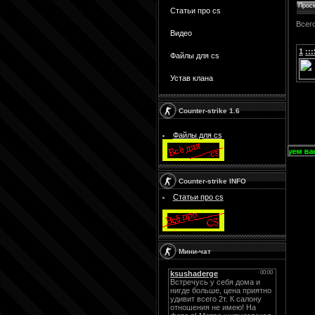
Прос
Статьи про cs
Всег
Видео
1
::
Файлы для cs
Устав клана
Counter-strike 1.6
Файлы для cs
[b]
Приветствуем вас на на
Counter-strike INFO
Статьи про cs
Мини-чат