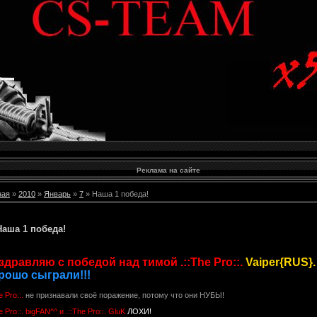
Реклама на сайте
ная
»
2010
»
Январь
»
7
» Наша 1 победа!
Наша 1 победа!
здравляю с победой над тимой .::The Pro::.
Vaiper{RUS}.
рошо сыграли!!!
e Pro::.
не признавали своё поражение, потому что они НУБЫ!
he Pro::. bigFAN^^ и
.::The Pro::. GluK
ЛОХИ!