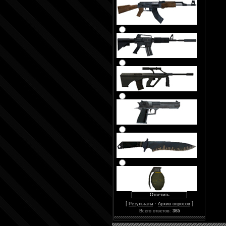
[
·
]
Результаты
Архив опросов
Всего ответов:
365