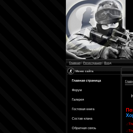
Главная
|
Регистрация
|
Вход
Меню сайта
Главная страница
Глав
Форум
Галерея
Гостевая книга
По
Хо
Состав клана
.::Th
Обратная связь
.::T