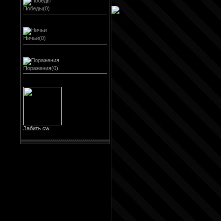
Победы(0)
Ничьи(0)
Поражения(0)
Забить cw