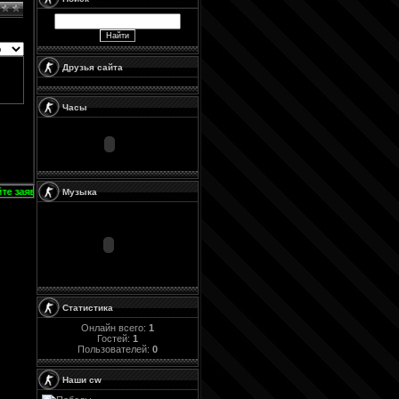
Друзья сайта
Часы
аявы на нашем форуме!)
Музыка
Статистика
Онлайн всего:
1
Гостей:
1
Пользователей:
0
Наши cw