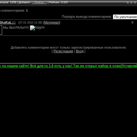
мотров
: 1258 |
Добавил
:
:::ShaKaL:::
|
Рейтинг
:
0.0
/
0
о комментариев
:
1
Порядок вывода комментариев:
:ShaKaL:::
[
Материал
]
0
(07.01.2010 21:08)
Мы ВЫгРАЛи!!!!!!
Добавлять комментарии могут только зарегистрированные пользователи.
[
Регистрация
|
Вход
]
шем сайте! Всё для cs 1.6 есть у нас! Так же открыт набор в клан(Оставляйте з